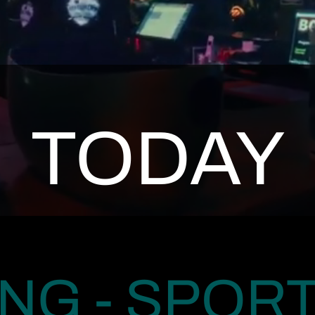
TODAY
NG - SPORT